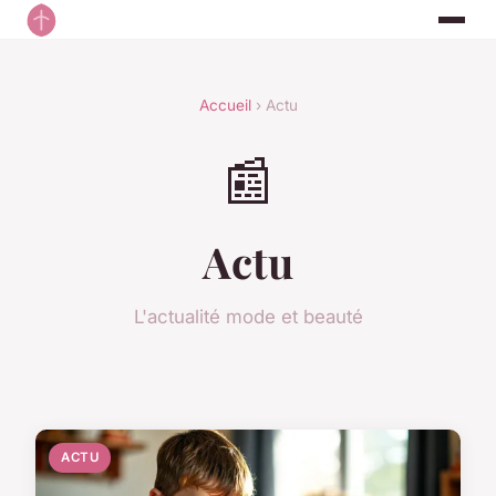
Accueil
› Actu
📰
Actu
L'actualité mode et beauté
ACTU